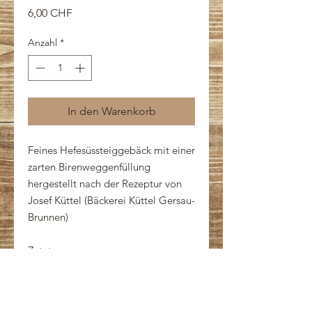
Preis
6,00 CHF
Anzahl
*
In den Warenkorb
Feines Hefesüssteiggebäck mit einer
zarten Birenweggenfüllung
hergestellt nach der Rezeptur von
Josef Küttel (Bäckerei Küttel Gersau-
Brunnen)
Zutaten:
WEIZENMEHL,
Birnenweggenfüllung, Wasser,
Kristallzucker,