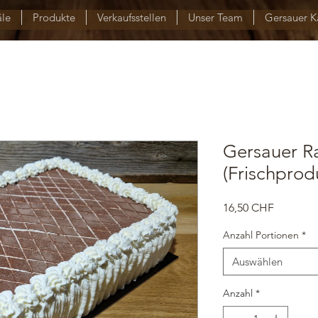
äle
Produkte
Verkaufsstellen
Unser Team
Gersauer K
Gersauer R
(Frischprod
Preis
16,50 CHF
Anzahl Portionen
*
Auswählen
Anzahl
*