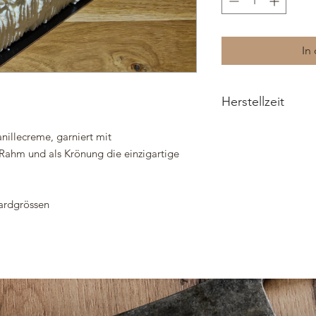
In
Herstellzeit
2 Arbeitstage
Vanillecreme, garniert mit
Rahm und als Krönung die einzigartige
dardgrössen