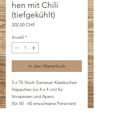
hen mit Chili
(tiefgekühlt)
Preis
202,00 CHF
Anzahl
*
In den Warenkorb
5 x 70 Stück Gersauer Käsekuchen
Häppchen (ca 4 x 4 cm) für
Vorspeisen und Apero
(für 50 - 60 erwachsene Personen)
Zutaten:
WEIZENMEHL, Schweizer